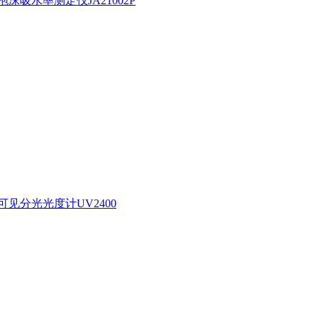
沫吸水率测定仪JA21002P
见分光光度计UV2400