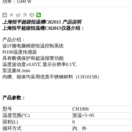
功率：1500 W
上海恒平超级恒温槽CH2015 产品说明
上海恒平超级恒温槽CH2015仪器介绍：
产品介绍：
设计微电脑精密恒温控制系统
Pt100温度传感器
具有断偶保护和超温报警功能
温度波动度±0.05℃ 显示分辨率0.1℃
泵流量8L/min
内槽、箱体均采用优质不锈钢材料（CH1015B）
产品参数：
型号
CH1006
温度范围(°C)
室温+5~95
容积(L)
6
循环方式
内、外