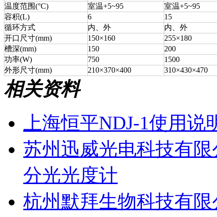
温度范围(°C)
室温+5~95
室温+5~95
容积(L)
6
15
循环方式
内、外
内、外
开口尺寸(mm)
150×160
255×180
槽深(mm)
150
200
功率(W)
750
1500
外形尺寸(mm)
210×370×400
310×430×470
相关资料
上海恒平NDJ-1使用说
苏州迅威光电科技有限
分光光度计
杭州默拜生物科技有限