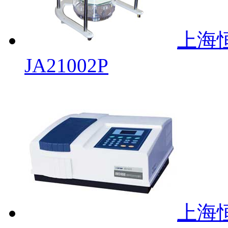
上海
JA21002P
上海