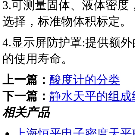
3.可测量固体、液体密
选择，标准物体积标定。
4.显示屏防护罩:提供额
的使用寿命。
上一篇：
酸度计的分类
下一篇：
静水天平的组成
相关产品
上海恒平电子密度天平FA