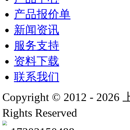
产品报价单
新闻资讯
服务支持
资料下载
联系我们
Copyright © 2012 -
2026
上
Rights Reserved
沪ICP