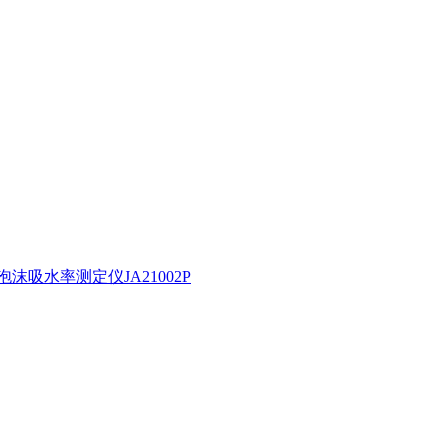
沫吸水率测定仪JA21002P