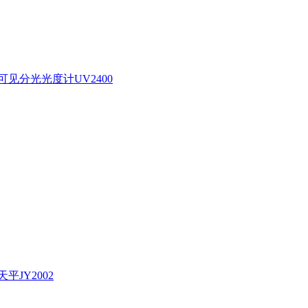
见分光光度计UV2400
平JY2002