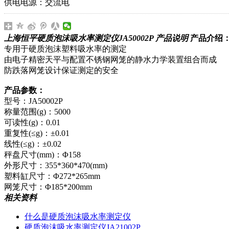
供电电源：交流电
上海恒平硬质泡沫吸水率测定仪JA50002P 产品说明
产品介绍
专用于硬质泡沫塑料吸水率的测定
由电子精密天平与配置不锈钢网笼的静水力学装置组合而成
防跌落网笼设计保证测定的安全
产品参数：
型号：JA50002P
称量范围(g)：5000
可读性(g)：0.01
重复性(≤g)：±0.01
线性(≤g)：±0.02
秤盘尺寸(mm)：Φ158
外形尺寸：355*360*470(mm)
塑料缸尺寸：Φ272*265mm
网笼尺寸：Φ185*200mm
相关资料
什么是硬质泡沫吸水率测定仪
硬质泡沫吸水率测定仪JA21002P