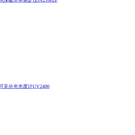
沫吸水率测定仪JA21002P
见分光光度计UV2400