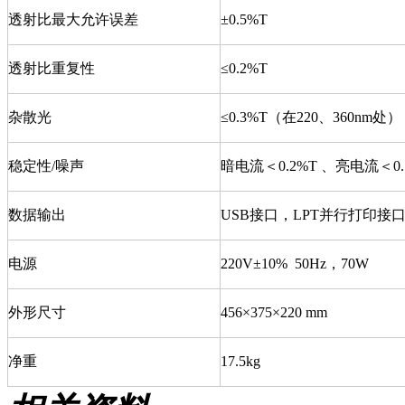
透射比最大允许误差
±0.5%T
透射比重复性
≤0.2%T
杂散光
≤0.3%T（在220、360nm处）
稳定性/噪声
暗电流＜0.2%T 、亮电流＜0.
数据输出
USB接口，LPT并行打印接
电源
220V±10% 50Hz，70W
外形尺寸
456×375×220 mm
净重
17.5kg