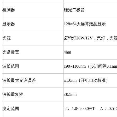
检测器
硅光二极管
显示器
128×64大屏幕液晶显示
光源
卤钨灯20W/12V，氘灯，
光谱带宽
4nm
波长范围
190~1100nm（步进间隔0.1n
波长最大允许误差
±1.0nm（开机自动校准）
波长重复性
≤0.5nm
测定范围
T：-1.0~200.0%T ，A：-0.5